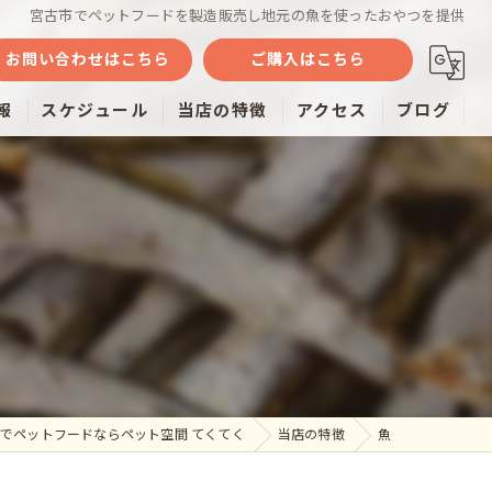
宮古市でペットフードを製造販売し地元の魚を使ったおやつを提供
お問い合わせはこちら
ご購入はこちら
報
スケジュール
当店の特徴
アクセス
ブログ
魚
ミルク
おやつ
雑貨
通販
でペットフードならペット空間 てくてく
当店の特徴
魚