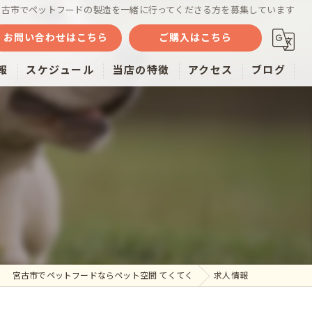
宮古市でペットフードの製造を一緒に行ってくださる方を募集しています
お問い合わせはこちら
ご購入はこちら
報
スケジュール
当店の特徴
アクセス
ブログ
魚
ミルク
おやつ
雑貨
通販
宮古市でペットフードならペット空間 てくてく
求人情報