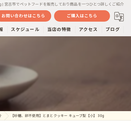
g | 宮古市でペットフードを販売しており商品を一つひとつ詳しくご紹介
お問い合わせはこちら
ご購入はこちら
報
スケジュール
当店の特徴
アクセス
ブログ
魚
ミルク
おやつ
雑貨
通販
介
【砂糖、卵不使用】とまとクッキー キューブ型【小】 30g