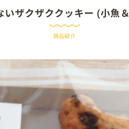
ないザクザククッキー (小魚＆
商品紹介