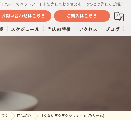
) | 宮古市でペットフードを販売しており商品を一つひとつ詳しくご紹介
お問い合わせはこちら
ご購入はこちら
報
スケジュール
当店の特徴
アクセス
ブログ
魚
ミルク
おやつ
雑貨
通販
くてく
商品紹介
甘くないザクザククッキー (小魚＆昆布)