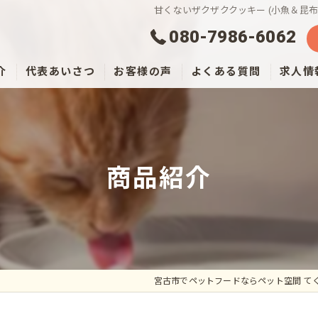
甘くないザクザククッキー (小魚＆昆布
080-7986-6062
介
代表あいさつ
お客様の声
よくある質問
求人情
商品紹介
宮古市でペットフードならペット空間 て