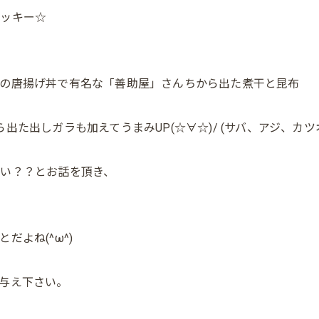
クッキー☆
の唐揚げ丼で有名な「善助屋」さんちから出た煮干と昆布
た出しガラも加えてうまみUP(☆∀☆)/ (サバ、アジ、カツ
い？？とお話を頂き、
よね(^ω^)
与え下さい。