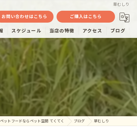
草むしり
お問い合わせはこちら
ご購入はこちら
報
スケジュール
当店の特徴
アクセス
ブログ
魚
ミルク
おやつ
雑貨
通販
ペットフードならペット空間 てくてく
ブログ
草むしり