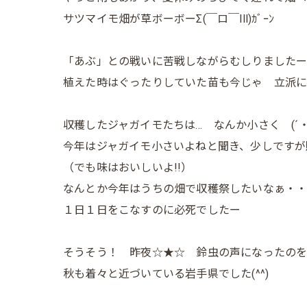
サツマイモ畑が草ボーボーΣ(￣ロ￣lll)ｶﾞｰﾝ
「あぶ」との戦いに苦戦しながらむしりました
植えた時はぐったりしていた苗も今じゃ 立派に
収穫したジャガイモたちは… なんか小さく (´
今年はジャガイモ小さいよねと聞き、少しですが
（でも味はおいしいよ!!）
なんとか今年はうちの畑で収穫祭したいなぁ・
１日１日をこなすのに必死でしたー
そうそう！ 昨夜☆★☆ 鈴虫の声になったのを
秋も着々と近づいている岩手県でした(^^)