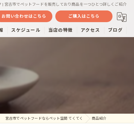
ク | 宮古市でペットフードを販売しており商品を一つひとつ詳しくご紹介
お問い合わせはこちら
ご購入はこちら
報
スケジュール
当店の特徴
アクセス
ブログ
魚
ミルク
おやつ
雑貨
通販
宮古市でペットフードならペット空間 てくてく
商品紹介