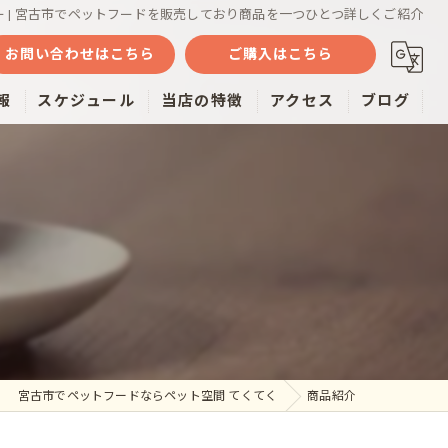
ー | 宮古市でペットフードを販売しており商品を一つひとつ詳しくご紹介
お問い合わせはこちら
ご購入はこちら
報
スケジュール
当店の特徴
アクセス
ブログ
魚
ミルク
おやつ
雑貨
通販
宮古市でペットフードならペット空間 てくてく
商品紹介